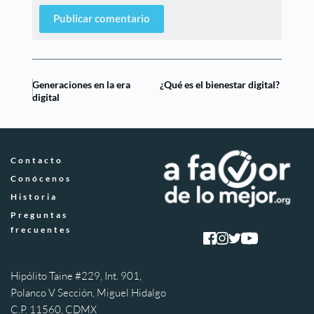
Publicar comentario
Generaciones en la era
¿Qué es el bienestar digital?
digital
Contacto
Conócenos
Historia
Preguntas 
frecuentes
Hipólito Taine #229, Int. 901, 
Polanco V Sección, Miguel Hidalgo 
C.P. 11560, CDMX