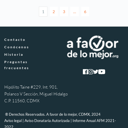
1
2
3
…
6
Contacto
Conócenos
Historia
Preguntas 
frecuentes
Hipólito Taine #229, Int. 901, 
Polanco V Sección, Miguel Hidalgo 
C.P. 11560, CDMX
 ® Derechos Reservados. A favor de lo mejor, CDMX, 2024 
Aviso legal
 | 
Aviso Donataria Autorizada
 | 
Informe Anual AFM 2021-
2022