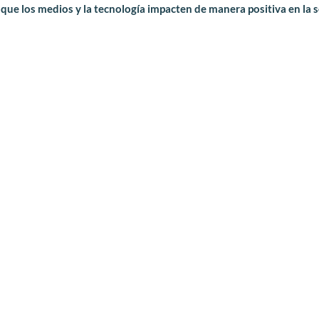
que los medios y la tecnología impacten de manera positiva en la 
¿Qué hacemos?
Nuestra visión es creer firmement
a través de las distintas plataform
moldear la realidad que nos rodea
cuatro ejes fundamentales que guía