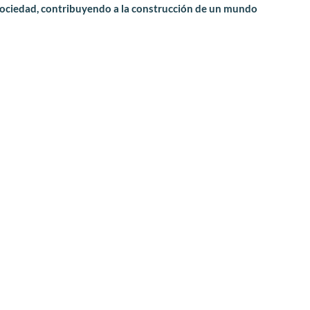
sociedad, contribuyendo a la construcción de un mundo 
e que los mensajes que viajan 
as tienen el potencial de 
.
 Por eso, nos enfocamos en 
n nuestro trabajo diario: