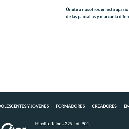
Únete a nosotros en esta apasion
de las pantallas y marcar la dife
DOLESCENTES Y JÓVENES
FORMADORES
CREADORES
EM
Hipólito Taine #229, Int. 901, 