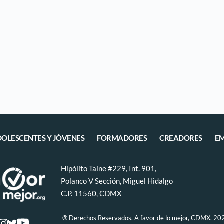
DOLESCENTES Y JÓVENES
FORMADORES
CREADORES
EM
Hipólito Taine #229, Int. 901, 
Polanco V Sección, Miguel Hidalgo 
C.P. 11560, CDMX
 ® Derechos Reservados. A favor de lo mejor, CDMX, 20