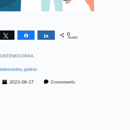
0
Tweet
Share
Share
SHARES
ONTENIDO PARA
dolescentes
, 
padres
2023-08-17
0 comments