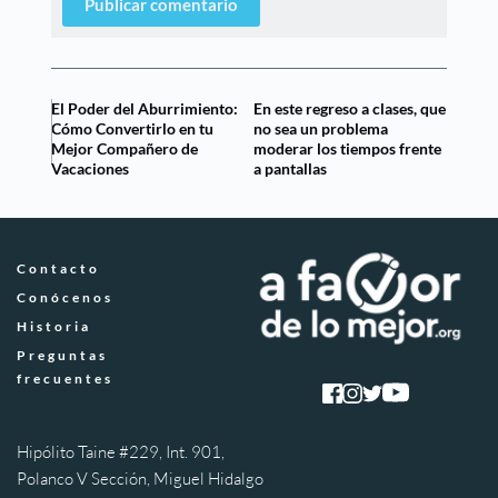
Publicar comentario
El Poder del Aburrimiento:
En este regreso a clases, que
Cómo Convertirlo en tu
no sea un problema
Mejor Compañero de
moderar los tiempos frente
Vacaciones
a pantallas
Contacto
Conócenos
Historia
Preguntas 
frecuentes
Hipólito Taine #229, Int. 901, 
Polanco V Sección, Miguel Hidalgo 